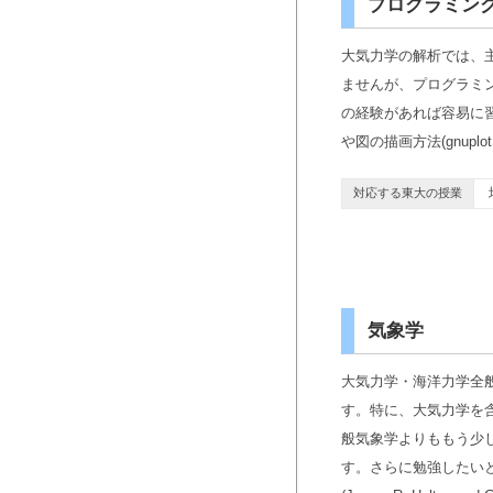
プログラミン
大気力学の解析では、主に
ませんが、プログラミ
の経験があれば容易に習
や図の描画方法(gnu
地
対応する東大の授業
気象学
大気力学・海洋力学全
す。特に、大気力学を
般気象学よりももう少
す。さらに勉強したいという人は