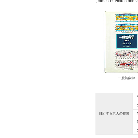
(James R. Holton a
一般気象学
惑
大
気
対応する東大の授業
海
大