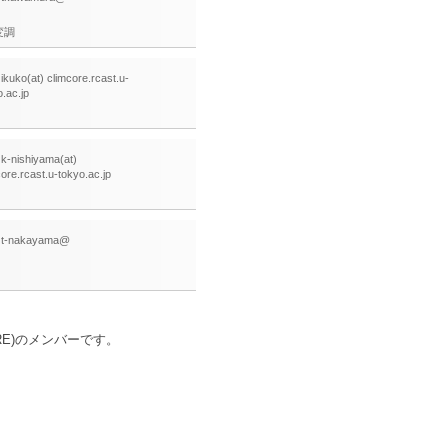
変調
 ikuko(at) climcore.rcast.u-
o.ac.jp
: k-nishiyama(at)
core.rcast.u-tokyo.ac.jp
: t-nakayama@
RE)のメンバーです。