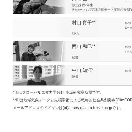
修士課程2年生
北半球環状モード変動の長期
研究テーマ：
村山 育子**
mail:
toky
URA
西山 和巳**
mail
clim
秘書
中山 知江*
mail
秘書
*印はグローバル気候力学分野 小坂研究室所属です。
**印は地域気象データと先端学術による戦略的社会共創拠点(ClimCO
メールアドレスのドメインは(at)atmos.rcast.u-tokyo.ac.jpです。