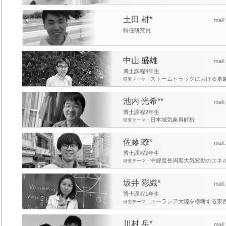
土田 耕*
mail
特任研究員
中山 盛雄
mail
博士課程4年生
ストームトラックにおける卓
研究テーマ：
池内 光希**
mail
博士課程2年生
日本域気象再解析
研究テーマ：
佐藤 瞭*
mail
博士課程2年生
中緯度長周期大気変動のエネ
研究テーマ：
坂井 彩織*
mail
博士課程1年生
ユーラシア大陸を横断する東
研究テーマ：
川村 岳*
mail