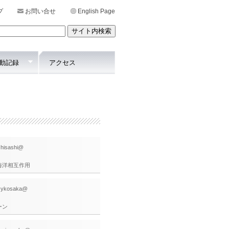
プ
お問い合せ
English Page
動記録
アクセス
: hisashi@
海洋相互作用
: ykosaka@
ーン