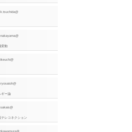
: k.tsuchida@
: nakayama@
越変動
: ikeuchi@
: ryosatoh@
ルギー論
: sakais@
西テレコネクション
: tkawamura@