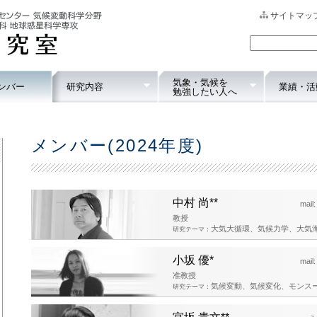
サイトマッ
気象・気候を
ンバー
研究内容
業績・活
勉強したい人へ
メンバー(2024年度)
中村 尚**
mail
教授
大気大循環、気候力学、大気
研究テーマ：
小坂 優*
mail
准教授
気候変動、気候変化、モンス
研究テーマ：