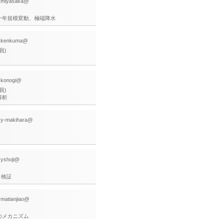
: miyasaka@
十年規模変動、極端降水
: kenkuma@
員)
: konogi@
員)
解析
: y-makihara@
: yshoji@
と検証
: matianjiao@
のメカニズム