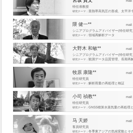
宮坂 貴文**
mail
特任准教授
亜熱帯高気圧の形成、太平洋
研究テーマ：
隈 健一**
mail
シニアプログラムアドバイザー(特任研究
領域再解析データ
研究テーマ：
大野木 和敏**
mail
シニアプログラムアドバイザー(特任研究
観測データ品質管理、長期再
研究テーマ：
牧原 康隆**
mail
特任研究員
解析雨量の再処理と検証
研究テーマ：
小司 禎教**
mail
特任研究員
GNSS積算水蒸気量の再処理
研究テーマ：
马 天娇
mail
客員研究員
冬季東アジアの気候変動とそ
研究テーマ：