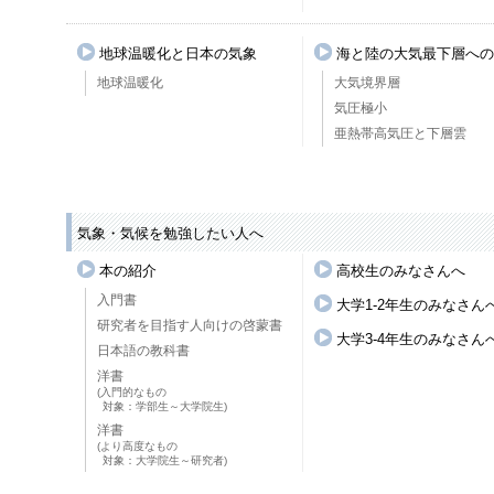
地球温暖化と日本の気象
海と陸の大気最下層への
地球温暖化
大気境界層
気圧極小
亜熱帯高気圧と下層雲
気象・気候を勉強したい人へ
本の紹介
高校生のみなさんへ
入門書
大学1-2年生のみなさん
研究者を目指す人向けの啓蒙書
大学3-4年生のみなさん
日本語の教科書
洋書
(入門的なもの
対象：学部生～大学院生)
洋書
(より高度なもの
対象：大学院生～研究者)