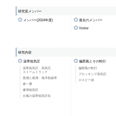
研究室メンバー
メンバー(2024年度)
過去のメンバー
Visitor
研究内容
温帯低気圧
偏西風とその蛇行
温帯低気圧・高気圧、
偏西風の蛇行
ストームトラック
ブロッキング高気圧
黒潮と親潮・海洋前線帯
ロスビー波
春一番
爆弾低気圧
台風の温帯低気圧化